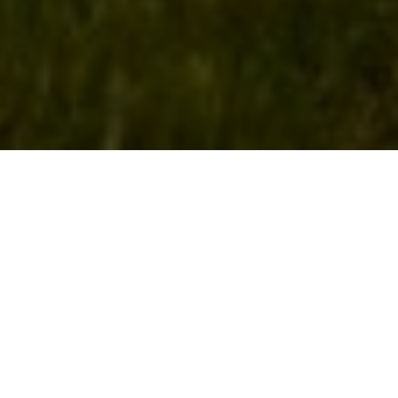
MISIÓN
En HDK S.A proponemos un desarrollo eficaz de producción, mediante
la dinámica y responsabilidad. La empresa está en constante búsqueda
de un proceso que mejore la calidad de sus productos y satisfaga de la
mejor manera las necesidades del cliente.